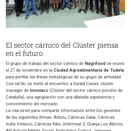
El sector cárnico del Clúster piensa
en el futuro.
El grupo de trabajo del sector cárnico de
Nagrifood
se reunió
el 27 de noviembre en la
Ciudad Agroalimentaria de Tudela
para perfilar las líneas estratégicas de su grupo de actividad.
Con tal fin, se invitó al encuentro a Eurald Casas, clúster
manager de
Innovacc
(Clúster del sector cárnico porcino de
Cataluña), una agrupación con una dilatada experiencia y
conocimiento del mercado.
La cita sirvió para compartir información entre los gerentes
de las siguientes firmas: Arbizu, Cárnicas Galar, Cárnicas
Iruña Velasco, Cárnicas Kiko, Intermeat 2, Granja Los Alecos,
AN Avícola Mélida, Eroski, Embutidos Goikoa, Jamones