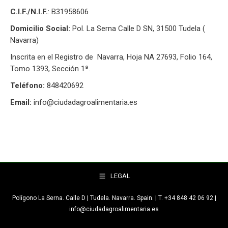
C.I.F./N.I.F.
: B31958606
Domicilio Social:
Pol. La Serna Calle D SN, 31500 Tudela (
Navarra)
Inscrita en el Registro de Navarra, Hoja NA 27693, Folio 164,
Tomo 1393, Sección 1ª.
Teléfono:
848420692
Email:
info@ciudadagroalimentaria.es
LEGAL
Polígono La Serna. Calle D | Tudela. Navarra. Spain. | T. +34 848 42 06 92 |
info@ciudadagroalimentaria.es