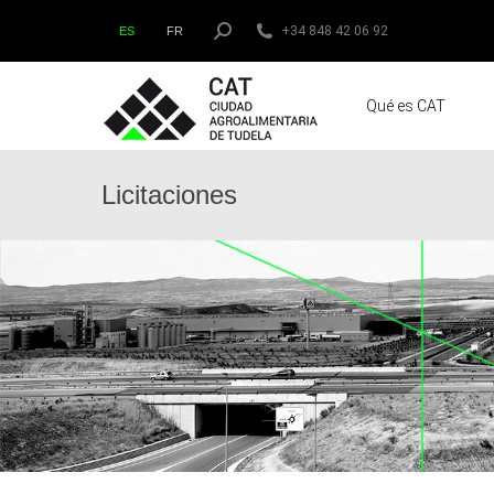
Buscar:
+34 848 42 06 92
ES
FR
Qué es CAT
Licitaciones