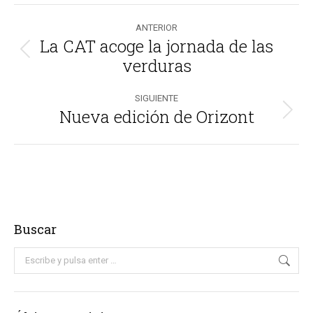
Navegación
ANTERIOR
entre
La CAT acoge la jornada de las
Publicación
verduras
publicaciones
anterior:
SIGUIENTE
Nueva edición de Orizont
Publicación
siguiente:
Buscar
Buscar: