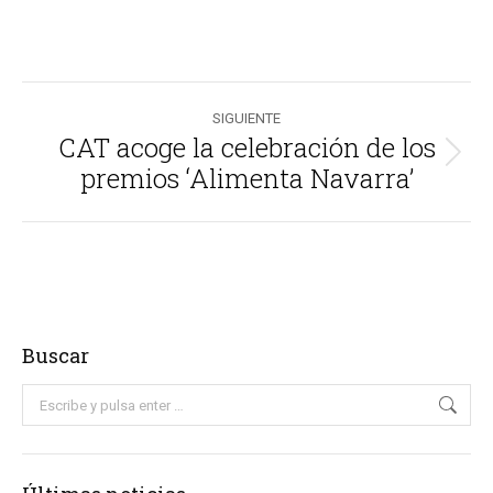
Navegación
SIGUIENTE
entre
CAT acoge la celebración de los
Publicación
premios ‘Alimenta Navarra’
publicaciones
siguiente:
Buscar
Buscar: