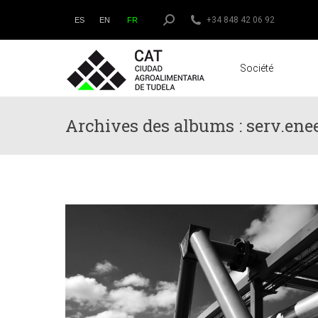
Search:
+34 848 42 06 92
ES
EN
FR
Société
Archives des albums :
serv.ene