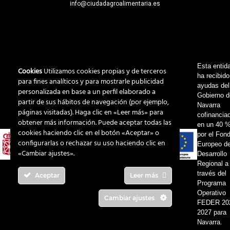
info@ciudadagroalimentaria.es
Esta entid
Cookies
Utilizamos cookies propias y de terceros
ha recibido
para fines analíticos y para mostrarle publicidad
ayudas del
personalizada en base a un perfil elaborado a
Gobierno 
partir de sus hábitos de navegación (por ejemplo,
Navarra
páginas visitadas). Haga clic en «Leer más» para
cofinancia
obtener más información. Puede aceptar todas las
en un 40 
cookies haciendo clic en el botón «Aceptar» o
por el Fon
configurarlas o rechazar su uso haciendo clic en
Europeo d
«Cambiar ajustes».
Desarrollo
Regional a
través del
Aceptar
Leer más
Programa
Operativo
Cambiar ajustes
FEDER 20
2027 para
Navarra.