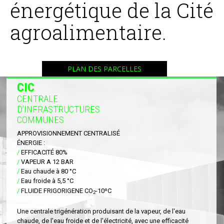
énergétique de la Cité
agroalimentaire.
PLAN DES PARCELLES
CIC
CENTRALE
D’INFRASTRUCTURES
COMMUNES
APPROVISIONNEMENT CENTRALISÉ
ÉNERGIE :
/
EFFICACITÉ 80%
/
VAPEUR A 12 BAR
/
Eau chaude à 80 °C
/
Eau froide à 5,5 °C
/
FLUIDE FRIGORIGENE CO
-10ºC
2
Une centrale trigénération produisant de la vapeur, de l'eau
chaude, de l'eau froide et de l'électricité, avec une efficacité